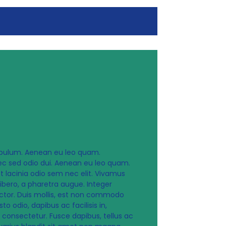
tibulum. Aenean eu leo quam.
nec sed odio dui. Aenean eu leo quam.
t lacinia odio sem nec elit. Vivamus
libero, a pharetra augue. Integer
uctor. Duis mollis, est non commodo
to odio, dapibus ac facilisis in,
consectetur. Fusce dapibus, tellus ac