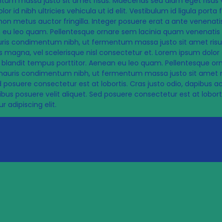
m massa justo sit amet risus. Maecenas sed diam eget risus v
lor id nibh ultricies vehicula ut id elit. Vestibulum id ligula port
n metus auctor fringilla. Integer posuere erat a ante venenatis
an eu leo quam. Pellentesque ornare sem lacinia quam venenatis
uris condimentum nibh, ut fermentum massa justo sit amet risus.
agna, vel scelerisque nisl consectetur et. Lorem ipsum dolor si
 blandit tempus porttitor. Aenean eu leo quam. Pellentesque o
uris condimentum nibh, ut fermentum massa justo sit amet risus.
posuere consectetur est at lobortis. Cras justo odio, dapibus ac 
s posuere velit aliquet. Sed posuere consectetur est at lobortis.
 adipiscing elit.