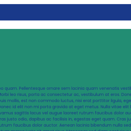
 leo quam. Pellentesque ornare sem lacinia quam venenatis ves
rbi leo risus, porta ac consectetur ac, vestibulum at eros. Do
 mollis, est non commodo luctus, nisi erat porttitor ligula, ege
onec id elit non mi porta gravida at eget metus. Nulla vitae elit 
ivamus sagittis lacus vel augue laoreet rutrum faucibus dolor a
Cras justo odio, dapibus ac facilisis in, egestas eget quam. Cras jus
utrum faucibus dolor auctor. Aenean lacinia bibendum nulla sed 