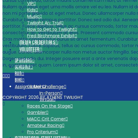
cursus commodo, tortor mauris condimentum nibh, ut fermentu
VIP
Nullam quis risus eget urna mollis ornare vel eu leo. Nullam id do
Kids
non mi porta gravida at eget metus. Donec ullamcorper nulla no
Music
Curabitur blandit tempus porttitor. Donec sed odio dui. Aene
Twilight Art Trail
porttitor. Fusce dapibus, tellus ac cursus commodo, tortor ma
How to Get to Twilight
consectetur ac, vestibulum at eros. Praesent commodo cursus m
Fred Birchmore Exhibit
Cras mattis consectetur purus sit amet fermentum. Curabitur
MEDIA CREDENTIALS
vestibulum. Fusce dapibus, tellus ac cursus commodo, tortor ma
VOLUNTEER
augue. Donec ullamcorper nulla non metus auctor fringilla. Sed 
Donec sed odio dui. Integer posuere erat a ante venenatis dapibu
SPONSORS
in, egestas eget quam. Lorem ipsum dolor sit amet, consectetur
SCHEDULE
RUN
Facebook
Tiktok
Instagram
BIKE
Assign a Menu
Global Challenge
In-Person
COPYRIGHT 2026 BY ATHENS TWILIGHT
Virtual
Races On the Stage
Gambler
MACC Crit Corner
Amateur Racing
Pro Criterium