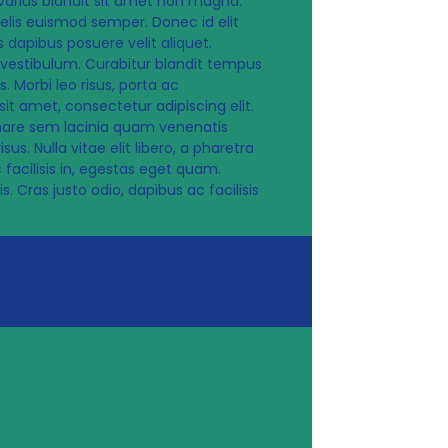
arius blandit sit amet non magna.
a felis euismod semper. Donec id elit
 dapibus posuere velit aliquet.
 vestibulum. Curabitur blandit tempus
 Morbi leo risus, porta ac
t amet, consectetur adipiscing elit.
rnare sem lacinia quam venenatis
 Nulla vitae elit libero, a pharetra
facilisis in, egestas eget quam.
 Cras justo odio, dapibus ac facilisis