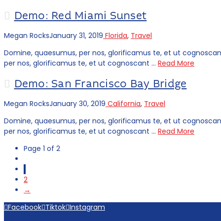
Demo: Red Miami Sunset
Megan Rocks
January 31, 2019
Florida
,
Travel
Domine, quaesumus, per nos, glorificamus te, et ut cognoscan
per nos, glorificamus te, et ut cognoscant …
Read More
Demo: San Francisco Bay Bridge
Megan Rocks
January 30, 2019
California
,
Travel
Domine, quaesumus, per nos, glorificamus te, et ut cognoscan
per nos, glorificamus te, et ut cognoscant …
Read More
Page 1 of 2
1
2
→
Facebook
Tiktok
Instagram