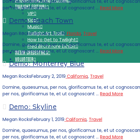
INTERNATIONAL STREET FESTIVAL
Domine, quaesumus, per nos, glorificamus te, et ut cognoscan
TWILIGHT FESTIVAL
per nos, glorificamus te, et ut cognoscant …
Read More
VIP
Demo: Beach Town
Kids
Music
Twilight Art Trail
Megan Rocks
February 3, 2019
Florida
,
Travel
How to Get to Twilight
Domine, quaesumus, per nos, glorificamus te, et ut cognoscan
Fred Birchmore Exhibit
per nos, glorificamus te, et ut cognoscant …
Read More
MEDIA CREDENTIALS
VOLUNTEER
Demo: Monterrey Blue
Megan Rocks
February 2, 2019
California
,
Travel
Domine, quaesumus, per nos, glorificamus te, et ut cognoscan
per nos, glorificamus te, et ut cognoscant …
Read More
Demo: Skyline
Megan Rocks
February 1, 2019
California
,
Travel
Domine, quaesumus, per nos, glorificamus te, et ut cognoscan
per nos, glorificamus te, et ut cognoscant …
Read More